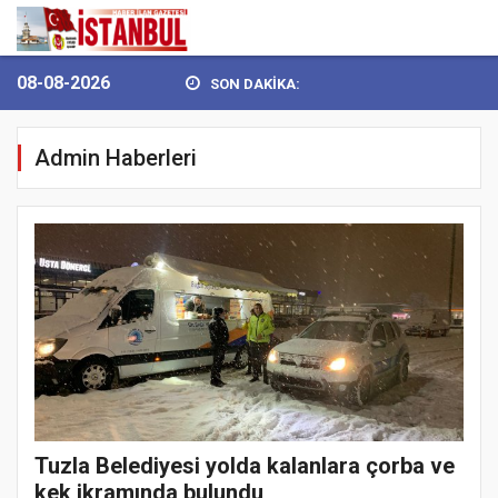
08-08-2026
SON DAKİKA:
0 AĞUSTOS ZAFER BAY...
BULVARSPOR KALESİ EMİN ELLERDE...
B
Admin Haberleri
Tuzla Belediyesi yolda kalanlara çorba ve
kek ikramında bulundu