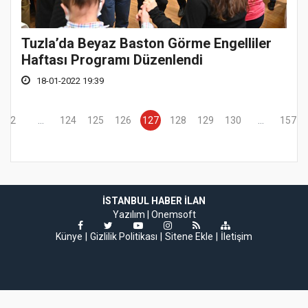
Tuzla’da Beyaz Baston Görme Engelliler
Haftası Programı Düzenlendi
18-01-2022 19:39
2
...
124
125
126
127
128
129
130
...
157
İSTANBUL HABER İLAN
Yazılım |
Onemsoft
Künye
Gizlilik Politikası
Sitene Ekle
İletişim