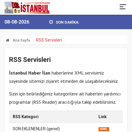
08-08-2026
SON DAKİKA:
N GÖKHAN YÜKSEL’DEN 30 AĞUSTOS ZAFER BAY...
BULVARSPOR KAL
RSS Servisleri
Ana Sayfa
RSS Servisleri
İstanbul Haber İlan
haberlerine XML servisimiz
sayesinde sitemizi ziyaret etmeden de ulaşabileceksiniz.
Sizin için belirlediğimiz kategorilere ait haberleri yardımcı
programlar (RSS Reader) aracılığıyla takip edebilirsiniz.
RSS Kategori
Link
SON EKLENENLER (genel)