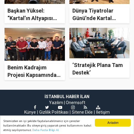
Başkan Yüksel:
Dünya Tiyatrolar
“Kartal’ın Altyapısı
Günü’nde Kartal
Tamamlanana Kadar
Belediyesi’nden Ünlü
Çalışmaya Devam”
Oyuncuya Onur Ödülü
‘Stratejik Plana Tam
Benim Kadrajım
Destek’
Projesi Kapsamında
Bir Yıl Boyunca
Çekilen Fotoğraflar
Sergileniyor
İSTANBUL HABER İLAN
Yazılım |
Onemsoft
Künye
Gizlilik Politikası
Sitene Ekle
İletişim
Sitemizden en iyi şekilde faydalanabilmeniz için çerezler
Anladım
kullanılmaktadır. Bu siteye giriş yaparak çerez kullanımını kabul
etmiş sayılıyorsunuz.
Daha Fazla Bilgi Al
Ana Sayfa
Web TV
Foto Galeri
Yazarlar