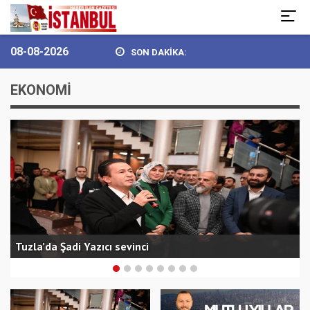
08-08-2026
SON DAKİKA:
GÖKHAN YÜKSEL’DEN 30 AĞUSTOS ZAFER BAY...
BULVARSPOR KALES
EKONOMİ
Tuzla’da Şadi Yazıcı sevinci