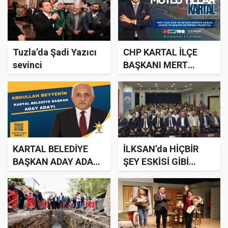
Tuzla’da Şadi Yazıcı
CHP KARTAL İLÇE
sevinci
BAŞKANI MERT
POLAT'IN YENİ YIL
MESAJI
KARTAL BELEDİYE
İLKSAN’da HİÇBİR
BAŞKAN ADAY ADAYI
ŞEY ESKİSİ GİBİ
ABDULLAH
OLMAYACAK
BEYTEKİN'İN YENİ YIL
MESAJI