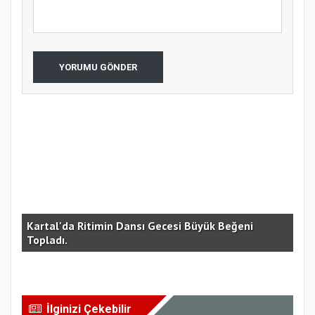
YORUMU GÖNDER
Kartal'da Ritimin Dansı Gecesi Büyük Beğeni
“G
Topladı.
Bİ
İlginizi Çekebilir