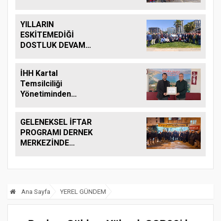
YILLARIN
ESKİTEMEDİĞİ
DOSTLUK DEVAM
EDİYOR....
İHH Kartal
Temsilciliği
Yönetiminden
Anlamlı Ziyaret .
GELENEKSEL İFTAR
PROGRAMI DERNEK
MERKEZİNDE
YAPILDI.
Ana Sayfa
YEREL GÜNDEM