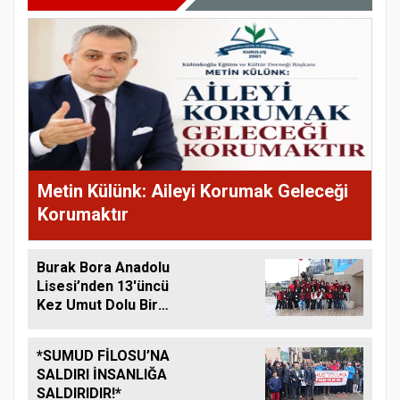
Metin Külünk: Aileyi Korumak Geleceği
Korumaktır
Burak Bora Anadolu
Lisesi’nden 13'üncü
Kez Umut Dolu Bir
Kampanya
*SUMUD FİLOSU’NA
SALDIRI İNSANLIĞA
SALDIRIDIR!*