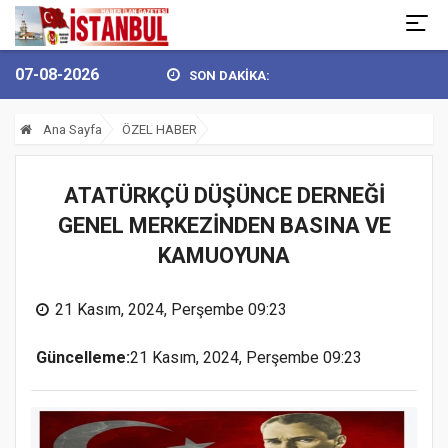
07-08-2026
SON DAKİKA:
EL’DEN 30 AĞUSTOS ZAFER BAY...
BULVARSPOR KALESİ EMİN ELLER
Ana Sayfa
ÖZEL HABER
ATATÜRKÇÜ DÜŞÜNCE DERNEĞİ
GENEL MERKEZİNDEN BASINA VE
KAMUOYUNA
21 Kasım, 2024, Perşembe 09:23
Güncelleme:
21 Kasım, 2024, Perşembe 09:23