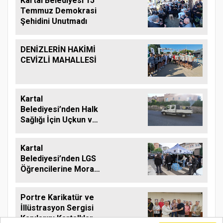
Kartal Belediyesi 15
Temmuz Demokrasi
Şehidini Unutmadı
DENİZLERİN HAKİMİ
CEVİZLİ MAHALLESİ
Kartal
Belediyesi’nden Halk
Sağlığı İçin Uçkun ve
Larvaya Karşı Etkin
Mücadele
Kartal
Belediyesi’nden LGS
Öğrencilerine Moral
Desteği
Portre Karikatür ve
İllüstrasyon Sergisi
Kapılarını Kartallılar