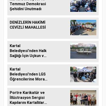
Temmuz Demokrasi
Şehidini Unutmadı
DENİZLERİN HAKİMİ
CEVİZLİ MAHALLESİ
Kartal
Belediyesi’nden Halk
Sağlığı İçin Uçkun ve
Larvaya Karşı Etkin
Mücadele
Kartal
Belediyesi’nden LGS
Öğrencilerine Moral
Desteği
Portre Karikatür ve
İllüstrasyon Sergisi
Kapılarını Kartallılar