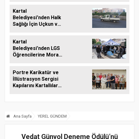
Kartal
Belediyesi’nden Halk
Sağlığı İçin Uçkun ve
Larvaya Karşı Etkin
Mücadele
Kartal
Belediyesi’nden LGS
Öğrencilerine Moral
Desteği
Portre Karikatür ve
İllüstrasyon Sergisi
Kapılarını Kartallılar
İçin Açtı
Ana Sayfa
YEREL GÜNDEM
Vedat Günyol Deneme Ödülü’nü