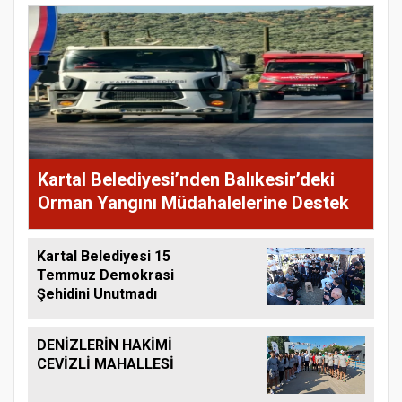
Kartal Belediyesi’nden Balıkesir’deki
Orman Yangını Müdahalelerine Destek
Kartal Belediyesi 15
Temmuz Demokrasi
Şehidini Unutmadı
DENİZLERİN HAKİMİ
CEVİZLİ MAHALLESİ