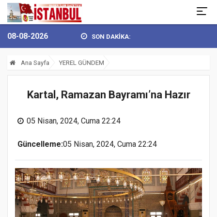
08-08-2026
SON DAKİKA:
KSEL’DEN 30 AĞUSTOS ZAFER BAY...
BULVARSPOR KALESİ EMİN ELL
Ana Sayfa
YEREL GÜNDEM
Kartal, Ramazan Bayramı’na Hazır
05 Nisan, 2024, Cuma 22:24
Güncelleme:
05 Nisan, 2024, Cuma 22:24