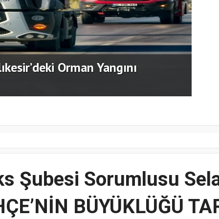
“GÜ
ecesi Büyük Beğeni Topladı.
BİR
s Şubesi Sorumlusu Sela
ÇE’NİN BÜYÜKLÜĞÜ TA