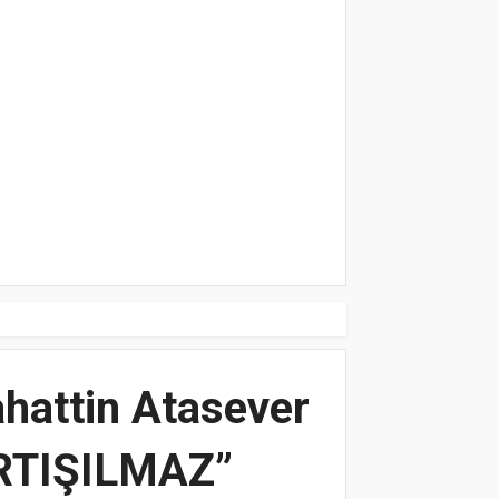
ZEL BİR HİKAYE İLE BAŞLAYAN,BU ANL
LİKTELİĞİN SONU BAŞARIYA UZANACAK
hattin Atasever
RTIŞILMAZ”