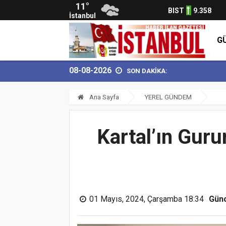
11°
BIST
9.358
İstanbul
G
08-08-2026
SON DAKİKA:
B
Ana Sayfa
YEREL GÜNDEM
Kartal’ın Gur
01 Mayıs, 2024, Çarşamba 18:34
Gün