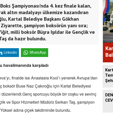
Boks Şampiyonası’nda 4. kez finale kalan,
rak altın madalyayı ülkemize kazandıran
ğlu, Kartal Belediye Başkanı Gökhan
 Ziyarette, şampiyon boksörün yanı sıra;
ğit, milli boksör Büşra Işıldar ile Gençlik ve
Taş da hazır bulundu.
Kar
Linkedin
WhatsApp
Bal
Müd
nu havalimanında karşıladı
Kart
Tem
eva’yı, finalde ise Anastasia Kool’ı yenerek Avrupa’dan
Şeh
ç boksör Buse Naz Çakıroğlu için Kartal Belediyesi
i düzenlendi.
Genç sporcuyu büyük bir coşku ve sevinç
DEN
CEV
lik ve Spor Hizmetleri Müdürü Serkan Taş, şampiyon
Yüksel adına çiçek takdiminde bulundu.