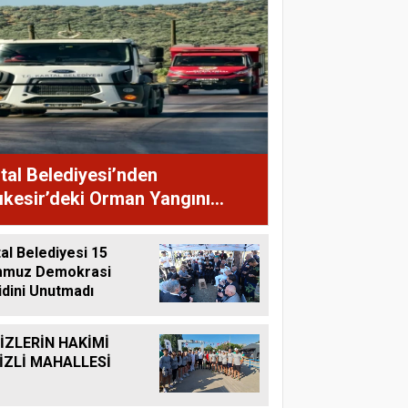
tal Belediyesi’nden
ıkesir’deki Orman Yangını
ahalelerine Destek
al Belediyesi 15
muz Demokrasi
idini Unutmadı
İZLERİN HAKİMİ
İZLİ MAHALLESİ