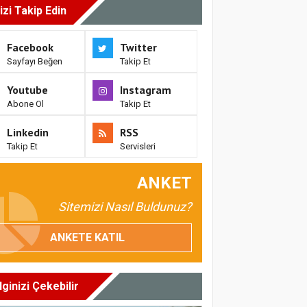
izi Takip Edin
Facebook
Twitter
Sayfayı Beğen
Takip Et
Youtube
Instagram
Abone Ol
Takip Et
Linkedin
RSS
Takip Et
Servisleri
ANKET
Sitemizi Nasıl Buldunuz?
ANKETE KATIL
İlginizi Çekebilir