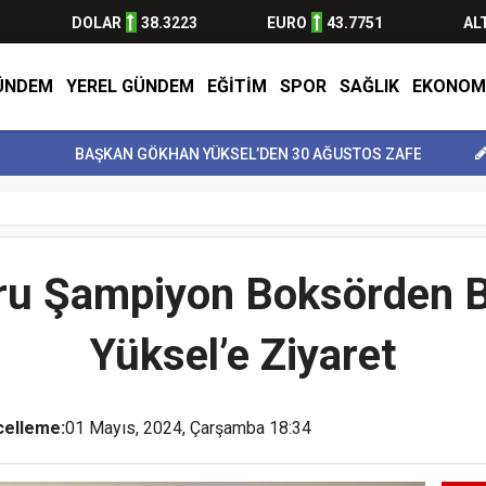
DOLAR
38.3223
EURO
43.7751
AL
ÜNDEM
YEREL GÜNDEM
EĞİTİM
SPOR
SAĞLIK
EKONOM
AŞKAN GÖKHAN YÜKSEL’DEN 30 AĞUSTOS ZAFER BAY...
BULVARSPOR
uru Şampiyon Boksörden
Yüksel’e Ziyaret
celleme:
01 Mayıs, 2024, Çarşamba 18:34