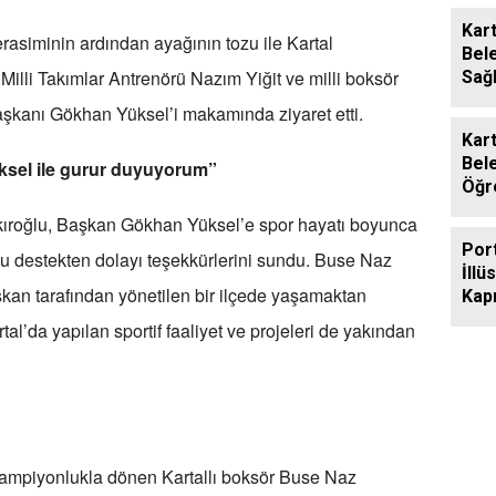
Kart
siminin ardından ayağının tozu ile Kartal
Bel
illi Takımlar Antrenörü Nazım Yiğit ve milli boksör
Sağl
Larv
 Başkanı Gökhan Yüksel’i makamında ziyaret etti.
Müc
Kart
Bel
üksel ile gurur duyuyorum”
Öğr
Des
ıroğlu, Başkan Gökhan Yüksel’e spor hayatı boyunca
Por
 destekten dolayı teşekkürlerini sundu. Buse Naz
İllü
aşkan tarafından yönetilen bir ilçede yaşamaktan
Kapı
İçin
al’da yapılan sportif faaliyet ve projeleri de yakından
ampiyonlukla dönen Kartallı boksör Buse Naz