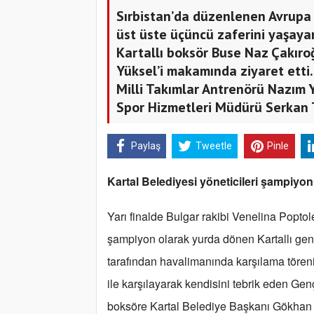
Sırbistan’da düzenlenen Avrupa 
üst üste üçüncü zaferini yaşaya
Kartallı boksör Buse Naz Çakıro
Yüksel’i makamında ziyaret etti.
Milli Takımlar Antrenörü Nazım Yi
Spor Hizmetleri Müdürü Serkan 
Paylaş
Tweetle
Pinle
Kartal Belediyesi yöneticileri şampiyo
Yarı finalde Bulgar rakibi Venelina Poptol
şampiyon olarak yurda dönen Kartallı gen
tarafından havalimanında karşılama tören
ile karşılayarak kendisini tebrik eden
Genç
boksöre Kartal Belediye Başkanı Gökhan 