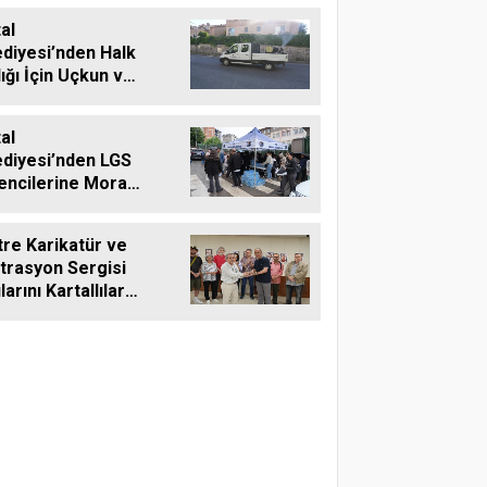
al
ediyesi’nden Halk
ığı İçin Uçkun ve
aya Karşı Etkin
adele
al
ediyesi’nden LGS
encilerine Moral
teği
tre Karikatür ve
strasyon Sergisi
larını Kartallılar
 Açtı