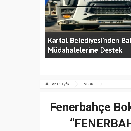
gını
Kartal'da Ritimin Dansı G
Ana Sayfa
SPOR
Fenerbahçe Bok
“FENERBAH