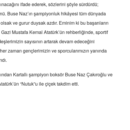
ınacağını ifade ederek, sözlerini şöyle sürdürdü;
günü. Buse Naz’ın şampiyonluk hikâyesi tüm dünyada
lsak ve gurur duysak azdır. Eminim ki bu başarıların
Gazi Mustafa Kemal Atatürk’ün rehberliğinde, sportif
deşlerimizin sayısının artarak devam edeceğini
k, her zaman gençlerimizin ve sporcularımızın yanında
ndı.
ndan Kartallı şampiyon boksör Buse Naz Çakıroğlu ve
atürk’ün “Nutuk”u ile çiçek takdim etti.