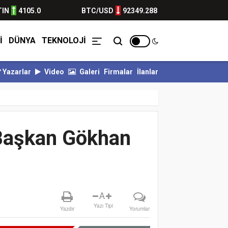
TIN
4105.0
BTC/USD
92349.288
İ
DÜNYA
TEKNOLOJİ
Yazarlar
Video
Galeri
Firmalar
İlanlar
 KALESİ EMİN ELLERDE...
BULVARSPOR GÜÇLÜ RAKİBİNE KARŞI İYİ 
 Başkan Gökhan
A
Yazı Tipi
Yazdır
Yorumlar