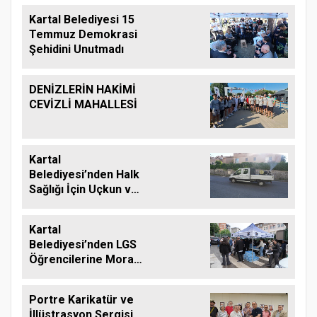
Kartal Belediyesi 15
Temmuz Demokrasi
Şehidini Unutmadı
DENİZLERİN HAKİMİ
CEVİZLİ MAHALLESİ
Kartal
Belediyesi’nden Halk
Sağlığı İçin Uçkun ve
Larvaya Karşı Etkin
Mücadele
Kartal
Belediyesi’nden LGS
Öğrencilerine Moral
Desteği
Portre Karikatür ve
İllüstrasyon Sergisi