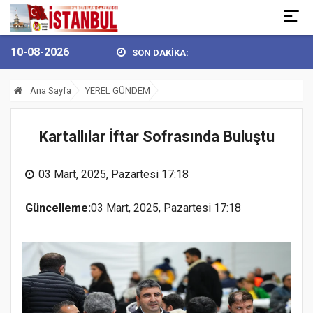
10-08-2026
SON DAKİKA:
YÜKSEL’DEN 30 AĞUSTOS ZAFER BAY...
BULVARSPOR KALESİ EMİN E
Ana Sayfa
YEREL GÜNDEM
Kartallılar İftar Sofrasında Buluştu
03 Mart, 2025, Pazartesi 17:18
Güncelleme:
03 Mart, 2025, Pazartesi 17:18