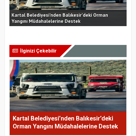
Kartal'da Ritimin Dansı Gecesi Büyük Beğeni
“G
Topladı.
Bİ
İlginizi Çekebilir
Kartal Belediyesi’nden Balıkesir’deki
Orman Yangını Müdahalelerine Destek