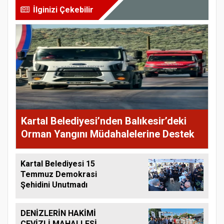
İlginizi Çekebilir
Kartal Belediyesi’nden Balıkesir’deki
Orman Yangını Müdahalelerine Destek
Kartal Belediyesi 15
Temmuz Demokrasi
Şehidini Unutmadı
DENİZLERİN HAKİMİ
CEVİZLİ MAHALLESİ