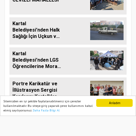
Kartal
Belediyesi’nden Halk
Sağlığı İçin Uçkun ve
Larvaya Karşı Etkin
Mücadele
Kartal
Belediyesi’nden LGS
Öğrencilerine Moral
Desteği
Portre Karikatür ve
İllüstrasyon Sergisi
Kapılarını Kartallılar
Sitemizden en iyi şekilde faydalanabilmeniz için çerezler
İçin Açtı
Anladım
kullanılmaktadır. Bu siteye giriş yaparak çerez kullanımını kabul
etmiş sayılıyorsunuz.
Daha Fazla Bilgi Al
Ana Sayfa
Web TV
Foto Galeri
Yazarlar
İSTANBUL HABER İLAN