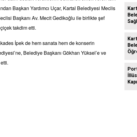
dından Başkan Yardımcı Uçar, Kartal Belediyesi Meclis
Kart
Bel
clisi Başkanı Av. Mecit Gedikoğlu ile birlikte şef
Sağl
içek takdim etti.
Larv
Müc
Kart
kades İpek de hem sanata hem de konserin
Bel
Öğr
ediyesi’ne, Belediye Başkanı Gökhan Yüksel’e ve
Des
tti.
Por
İllü
Kapı
İçin