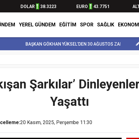
DOLAR
38.3223
EURO
43.7751
AL
ÜNDEM
YEREL GÜNDEM
EĞİTİM
SPOR
SAĞLIK
EKONOM
BAŞKAN GÖKHAN YÜKSEL’DEN 30 AĞUSTOS ZAFER BAY...
BULVARSP
şan Şarkılar’ Dinleyenle
Yaşattı
celleme:
20 Kasım, 2025, Perşembe 11:30