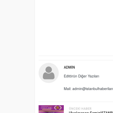
ADMIN
Editörün Diğer Yazıları
Mail: admin@istanbulhaberila
ÖNCEKI HABER
Uluslararası FeminİSTANB