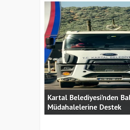
gını
Kartal'da Ritimin Dansı G