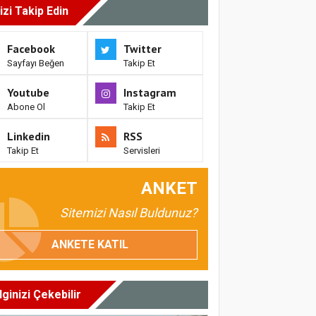
izi Takip Edin
Facebook
Twitter
Sayfayı Beğen
Takip Et
Youtube
Instagram
Abone Ol
Takip Et
Linkedin
RSS
Takip Et
Servisleri
ANKET
Sitemizi Nasıl Buldunuz?
ANKETE KATIL
İlginizi Çekebilir