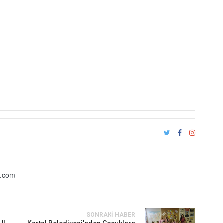
n.com
SONRAKI HABER
UL
Kartal Belediyesi’nden Çocuklara