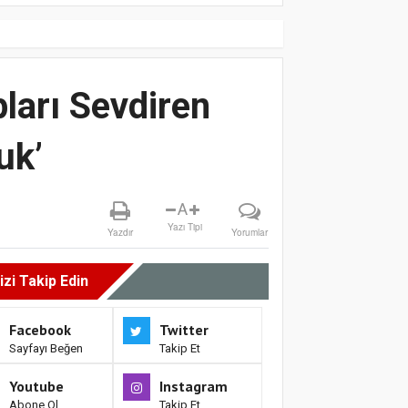
ları Sevdiren
uk’
A
Yazı Tipi
Yazdır
Yorumlar
izi Takip Edin
Facebook
Twitter
Sayfayı Beğen
Takip Et
Youtube
Instagram
Abone Ol
Takip Et