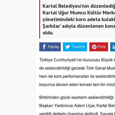
Kartal Belediyesi’nin düzenlediğ
Kartal Uğur Mumcu Kültür Merk
yönetimindeki koro adeta kulakla
Şarkılar’ adıyla düzenlenen kons
oldu.
Paylaş
Tweetle
Pinle
Türkiye Cumhuriyeti’nin kurucusu Büyük Ö
de seslendirildiği gecede Türk Sanat Musi
hem de koro performansları ile seslendir
boyunca devam eden konser tam bir müzik
Birbirinden güzel eserlerin seslendirildi
Başkan Yardımcısı Adem Uçar, Kartal Bel
verdiği değerin önemine değindi. Sanata h