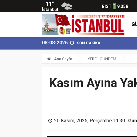
11°
BIST
9.358
İstanbul
G
08-08-2026
SON DAKİKA:
Ana Sayfa
YEREL GÜNDEM
Kasım Ayına Yakı
20 Kasım, 2025, Perşembe 11:30
Gün