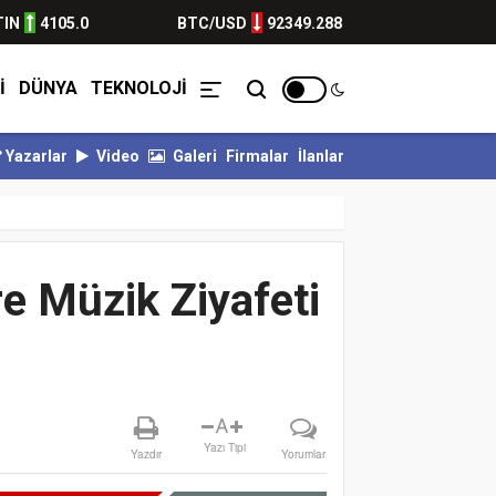
TIN
4105.0
BTC/USD
92349.288
İ
DÜNYA
TEKNOLOJİ
Yazarlar
Video
Galeri
Firmalar
İlanlar
OR KALESİ EMİN ELLERDE...
BULVARSPOR GÜÇLÜ RAKİBİNE KARŞI İY
re Müzik Ziyafeti
A
Yazı Tipi
Yazdır
Yorumlar