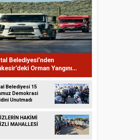
tal Belediyesi’nden
ıkesir’deki Orman Yangını
ahalelerine Destek
al Belediyesi 15
muz Demokrasi
idini Unutmadı
İZLERİN HAKİMİ
İZLİ MAHALLESİ