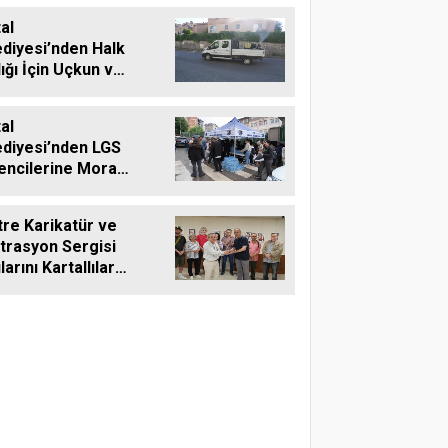
al
ediyesi’nden Halk
ığı İçin Uçkun ve
aya Karşı Etkin
adele
al
ediyesi’nden LGS
encilerine Moral
teği
tre Karikatür ve
strasyon Sergisi
larını Kartallılar
 Açtı