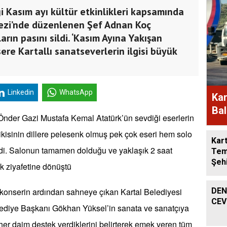
i Kasım ayı kültür etkinlikleri kapsamında
ezi’nde düzenlenen Şef Adnan Koç
rın pasını sildi. ‘Kasım Ayına Yakışan
ere Kartallı sanatseverlerin ilgisi büyük
Linkedin
WhatsApp
Kar
Bal
nder Gazi Mustafa Kemal Atatürk’ün sevdiği eserlerin
Müd
kisinin dillere pelesenk olmuş pek çok eseri hem solo
Kart
ildi. Salonun tamamen dolduğu ve yaklaşık 2 saat
Tem
Şeh
 ziyafetine dönüştü
ği konserin ardından sahneye çıkan Kartal Belediyesi
DEN
CEV
ediye Başkanı Gökhan Yüksel’in sanata ve sanatçıya
er daim destek verdiklerini belirterek emek veren tüm