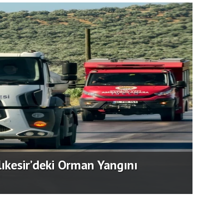
“GÜ
ecesi Büyük Beğeni Topladı.
BİR