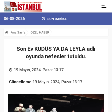
06-08-2026
SON DAKİKA:
SEL’DEN 30 AĞUSTOS ZAFER BAY...
BULVARSPOR KALESİ EMİN ELL
Ana Sayfa
ÖZEL HABER
Son Ev KUDÜS YA DA LEYLA adlı
oyunda nefesler tutuldu.
19 Mayıs, 2024, Pazar 13:17
Güncelleme:
19 Mayıs, 2024, Pazar 13:17