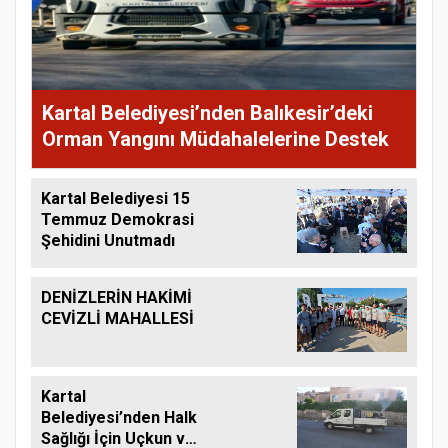
Kartal Belediyesi’nden Balıkesir’deki
Orman Yangını Müdahalelerine Destek
Kartal Belediyesi 15
Temmuz Demokrasi
Şehidini Unutmadı
DENİZLERİN HAKİMİ
CEVİZLİ MAHALLESİ
Kartal
Belediyesi’nden Halk
Sağlığı İçin Uçkun ve