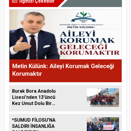
İlginizi Çekebilir
Metin Külünk: Aileyi Korumak Geleceği
Korumaktır
Burak Bora Anadolu
Lisesi’nden 13'üncü
Kez Umut Dolu Bir
Kampanya
*SUMUD FİLOSU’NA
SALDIRI İNSANLIĞA