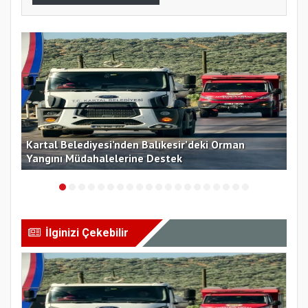
Kartal Belediyesi’nden Balıkesir’deki Orman
Kar
Yangını Müdahalelerine Destek
Top
İlginizi Çekebilir