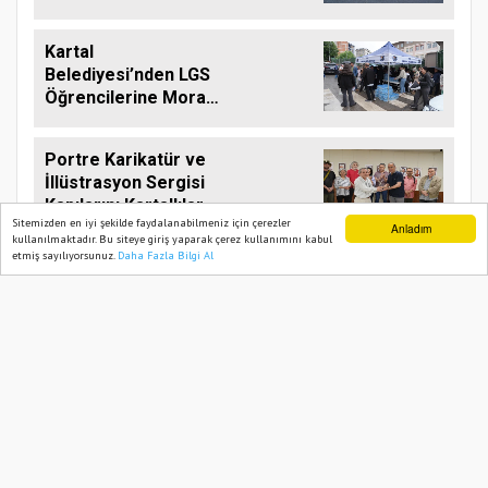
Larvaya Karşı Etkin
Mücadele
Kartal
Belediyesi’nden LGS
Öğrencilerine Moral
Desteği
Portre Karikatür ve
İllüstrasyon Sergisi
Kapılarını Kartallılar
Sitemizden en iyi şekilde faydalanabilmeniz için çerezler
İçin Açtı
Anladım
kullanılmaktadır. Bu siteye giriş yaparak çerez kullanımını kabul
etmiş sayılıyorsunuz.
Daha Fazla Bilgi Al
Ana Sayfa
Web TV
Foto Galeri
Yazarlar
İSTANBUL HABER İLAN
Yazılım |
Onemsoft
Künye
Gizlilik Politikası
Sitene Ekle
İletişim