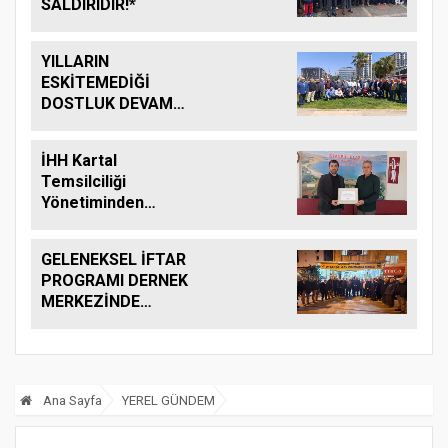
SALDIRIDIR!*
YILLARIN
ESKİTEMEDİĞİ
DOSTLUK DEVAM
EDİYOR....
İHH Kartal
Temsilciliği
Yönetiminden
Anlamlı Ziyaret .
GELENEKSEL İFTAR
PROGRAMI DERNEK
MERKEZİNDE
YAPILDI.
Ana Sayfa
YEREL GÜNDEM