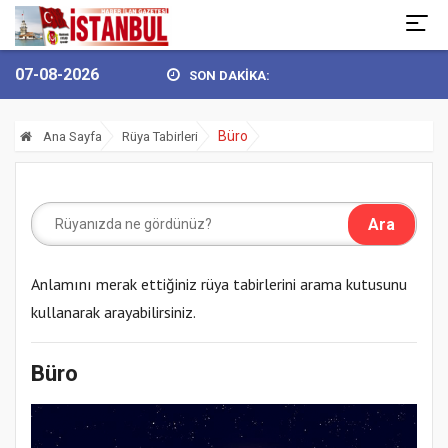
07-08-2026
SON DAKİKA:
 GÖKHAN YÜKSEL’DEN 30 AĞUSTOS ZAFER BAY...
BULVARSPOR KALE
Büro
Ana Sayfa
Rüya Tabirleri
Anlamını merak ettiğiniz rüya tabirlerini arama kutusunu
kullanarak arayabilirsiniz.
Büro