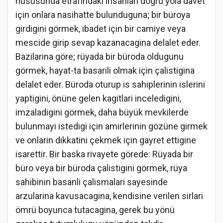
hususunda etrafindaki insanlari dogru yola davet
için onlara nasihatte bulunduguna; bir büroya
girdigini görmek, ibadet için bir camiye veya
mescide girip sevap kazanacagina delalet eder.
Bazilarina göre; rüyada bir büroda oldugunu
görmek, hayat-ta basarili olmak için çalistigina
delalet eder. Büroda oturup is sahiplerinin islerini
yaptigini, önüne gelen kagitlari inceledigini,
imzaladigini görmek, daha büyük mevkilerde
bulunmayi istedigi için amirlerinin gözüne girmek
ve onlarin dikkatini çekmek için gayret ettigine
isarettir. Bir baska rivayete görede: Rüyada bir
büro veya bir büroda çalistigini görmek, rüya
sahibinin basanli çalismalari sayesinde
arzularina kavusacagina, kendisine verilen sirlari
ömrü boyunca tutacagina, gerek bu yönü