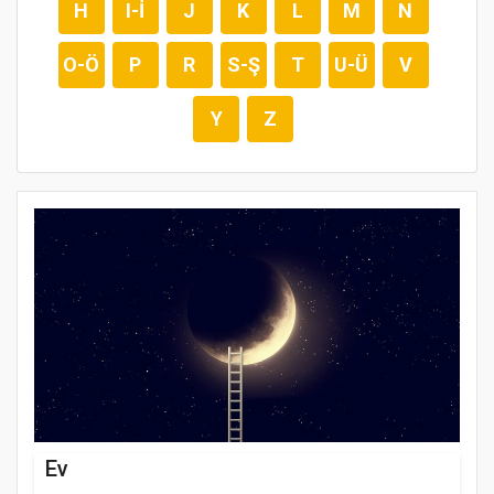
H
I-İ
J
K
L
M
N
O-Ö
P
R
S-Ş
T
U-Ü
V
Y
Z
Ev