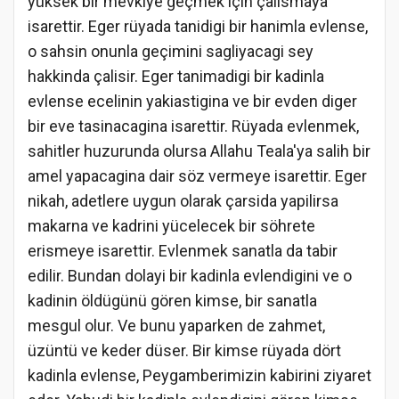
yüksek bir mevkiye geçmek için çalismaya
isarettir. Eger rüyada tanidigi bir hanimla evlense,
o sahsin onunla geçimini sagliyacagi sey
hakkinda çalisir. Eger tanimadigi bir kadinla
evlense ecelinin yakiastigina ve bir evden diger
bir eve tasinacagina isarettir. Rüyada evlenmek,
sahitler huzurunda olursa Allahu Teala'ya salih bir
amel yapacagina dair söz vermeye isarettir. Eger
nikah, adetlere uygun olarak çarsida yapilirsa
makarna ve kadrini yücelecek bir söhrete
erismeye isarettir. Evlenmek sanatla da tabir
edilir. Bundan dolayi bir kadinla evlendigini ve o
kadinin öldügünü gören kimse, bir sanatla
mesgul olur. Ve bunu yaparken de zahmet,
üzüntü ve keder düser. Bir kimse rüyada dört
kadinla evlense, Peygamberimizin kabirini ziyaret