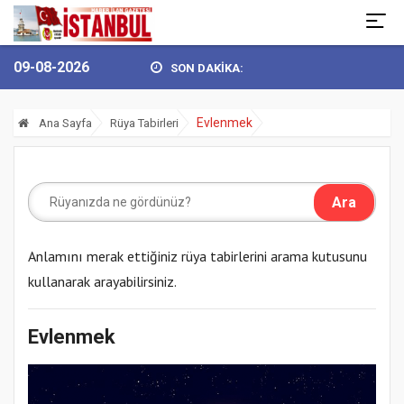
09-08-2026
SON DAKİKA:
 YÜKSEL’DEN 30 AĞUSTOS ZAFER BAY...
BULVARSPOR KALESİ EMİN
Evlenmek
Ana Sayfa
Rüya Tabirleri
Anlamını merak ettiğiniz rüya tabirlerini arama kutusunu
kullanarak arayabilirsiniz.
Evlenmek