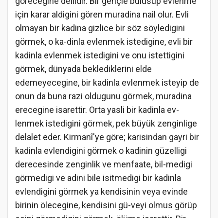
görecegine delildir. Bir gençle bulusup evlenme
için karar aldigini gören muradina nail olur. Evli
olmayan bir kadina gizlice bir söz söyledigini
görmek, o ka-dinla evlenmek istedigine, evli bir
kadinla evlenmek istedigini ve onu istettigini
görmek, dünyada beklediklerini elde
edemeyecegine, bir kadinla evlenmek isteyip de
onun da buna razi oldugunu görmek, muradina
erecegine isarettir. Orta yasli bir kadinla ev-
lenmek istedigini görmek, pek büyük zenginlige
delalet eder. Kirmanî'ye göre; karisindan gayri bir
kadinla evlendigini görmek o kadinin güzelligi
derecesinde zenginlik ve menfaate, bil-medigi
görmedigi ve adini bile isitmedigi bir kadinla
evlendigini görmek ya kendisinin veya evinde
birinin ölecegine, kendisini gü-veyi olmus görüp