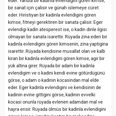
eder. Yahudi bir kadinla evlendigini gören kimse,
bir sanat için çalisir ve günah islemeye cüret
eder. Hiristiyan bir kadinla evlendigini gören
kimse, fitneyi gerektiren bir sanata çalisir. Eger
evlendigi kadin atesperest ise, o kadin dinle ilgisi
olmayan bir sanata isarettir. Rüyada zina eden bir
kadinla evlendigini gören kimsenin, zina yaptigina
isarettir. Rüyada kendisine musallat olan ve kalb
kiran bir kadinla evlendigini gören kimse, agir bir
yük altina girer. Rüyada bir adam bir kadinla
evlendigim ve o kadini kendi evine götürdügünü
görse, o adam o kadinin kocasindan mal elde
eder. Eger kadinla evlendigini ve kendisinin de
kadinin evine gittigini görse, kadinin evvelki
kocasi onunla rüyada evlenen adamdan mal ve
hayra erisir. Rüyada ölmüs bir kadinla evlendigini