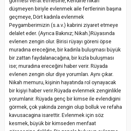
görmesi vefat etmesine, Kendine nikah
düşmeyen biriyle evlenmek aile fertlerinin başına
geçmeye, Dört kadınla evlenmek
Peygamberimizin (s.a.v.) kabrini ziyaret etmeye
delalet eder. (Ayrıca Bakınız; Nikah.)Rüyasında
evlenen zengin olur. Birisi rüyayı göreni öpse
muradına ereceğine, bir kadınla buluşması büyük
bir zattan faydalanacağına, bir kızla buluşması
ise; muradına ereceğini haber verir. Rüyada
evlenen zengin olur diye yorumları. Aynı çıkar.
Nikah memuru, kişinin hayatında rol oynayacak
bir kişiyi haber verir.Rüyada evlenmek zenginlikle
yorumlanir. Rüyada genç bir kimse ile evlendigini
görmek, çok yakinda zengin olup bolluk ve refaha
kavusacagina isarettir. Evlenmek için söz
kesmek, büyük bir kimseden menfaat