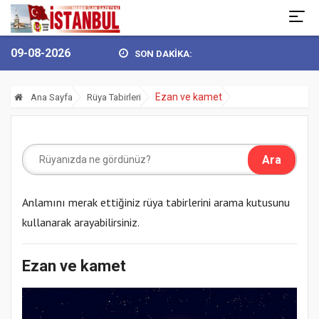
09-08-2026
SON DAKİKA:
ÖKHAN YÜKSEL’DEN 30 AĞUSTOS ZAFER BAY...
BULVARSPOR KALESİ
Ezan ve kamet
Ana Sayfa
Rüya Tabirleri
Anlamını merak ettiğiniz rüya tabirlerini arama kutusunu
kullanarak arayabilirsiniz.
Ezan ve kamet