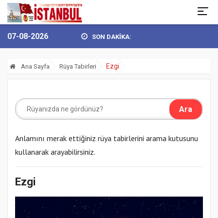
07-08-2026
SON DAKİKA:
 GÖKHAN YÜKSEL’DEN 30 AĞUSTOS ZAFER BAY...
BULVARSPOR KALE
Ezgi
Ana Sayfa
Rüya Tabirleri
Anlamını merak ettiğiniz rüya tabirlerini arama kutusunu
kullanarak arayabilirsiniz.
Ezgi