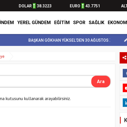
DOLAR
38.3223
EURO
43.7751
AL
ÜNDEM
YEREL GÜNDEM
EĞİTİM
SPOR
SAĞLIK
EKONOM
BAŞKAN GÖKHAN YÜKSEL’DEN 30 AĞUSTOS ZAFER BAY...
dye
ma kutusunu kullanarak arayabilirsiniz.
K