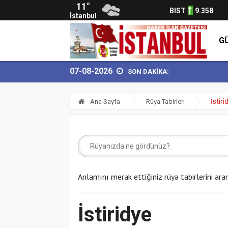
11°
BIST
9.358
İstanbul
G
07-08-2026
SON DAKİKA:
İstiri
Ana Sayfa
Rüya Tabirleri
Anlamını merak ettiğiniz rüya tabirlerini ara
İstiridye