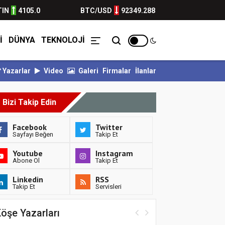
TIN
4105.0
BTC/USD
92349.288
İ
DÜNYA
TEKNOLOJİ
Yazarlar
Video
Galeri
Firmalar
İlanlar
BULVARSPOR KALESİ EMİN ELLERDE...
BULVARSPOR GÜÇLÜ RAKİBİ
Bizi Takip Edin
Facebook
Twitter
Sayfayı Beğen
Takip Et
Youtube
Instagram
Abone Ol
Takip Et
Linkedin
RSS
Takip Et
Servisleri
öşe Yazarları