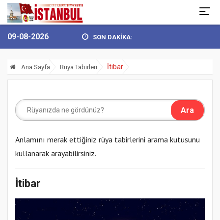
09-08-2026
SON DAKİKA:
 GÖKHAN YÜKSEL’DEN 30 AĞUSTOS ZAFER BAY...
BULVARSPOR KALE
İtibar
Ana Sayfa
Rüya Tabirleri
Anlamını merak ettiğiniz rüya tabirlerini arama kutusunu
kullanarak arayabilirsiniz.
İtibar