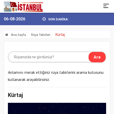
06-08-2026
SON DAKİKA:
 GÖKHAN YÜKSEL’DEN 30 AĞUSTOS ZAFER BAY...
BULVARSPOR KALE
Kürtaj
Ana Sayfa
Rüya Tabirleri
Anlamını merak ettiğiniz rüya tabirlerini arama kutusunu
kullanarak arayabilirsiniz.
Kürtaj