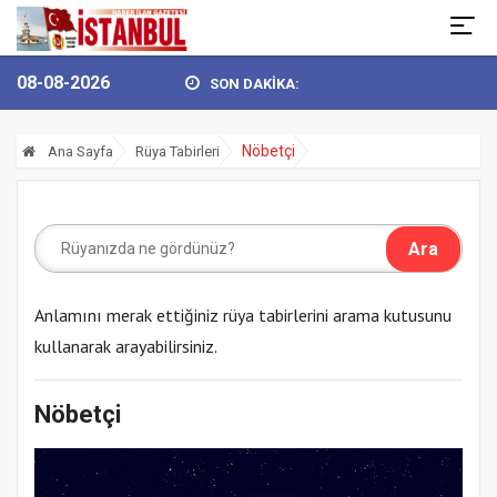
08-08-2026
SON DAKİKA:
N GÖKHAN YÜKSEL’DEN 30 AĞUSTOS ZAFER BAY...
BULVARSPOR KAL
Nöbetçi
Ana Sayfa
Rüya Tabirleri
Anlamını merak ettiğiniz rüya tabirlerini arama kutusunu
kullanarak arayabilirsiniz.
Nöbetçi