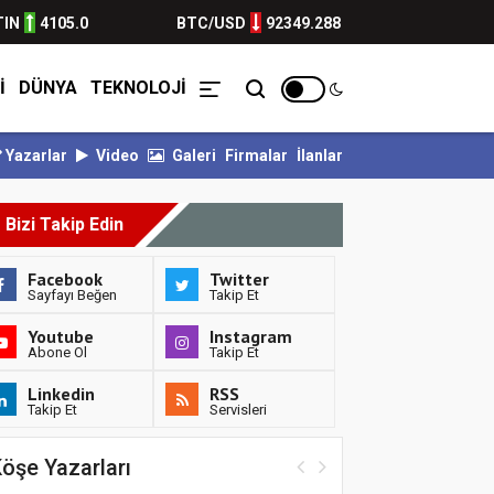
TIN
4105.0
BTC/USD
92349.288
İ
DÜNYA
TEKNOLOJİ
Yazarlar
Video
Galeri
Firmalar
İlanlar
.
BULVARSPOR KALESİ EMİN ELLERDE...
BULVARSPOR GÜÇLÜ RAKİBİ
Bizi Takip Edin
Facebook
Twitter
Sayfayı Beğen
Takip Et
Youtube
Instagram
Abone Ol
Takip Et
Linkedin
RSS
Takip Et
Servisleri
öşe Yazarları