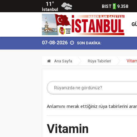
11°
BIST
9.358
İstanbul
G
07-08-2026
SON DAKİKA:
Vita
Ana Sayfa
Rüya Tabirleri
Anlamını merak ettiğiniz rüya tabirlerini ara
Vitamin