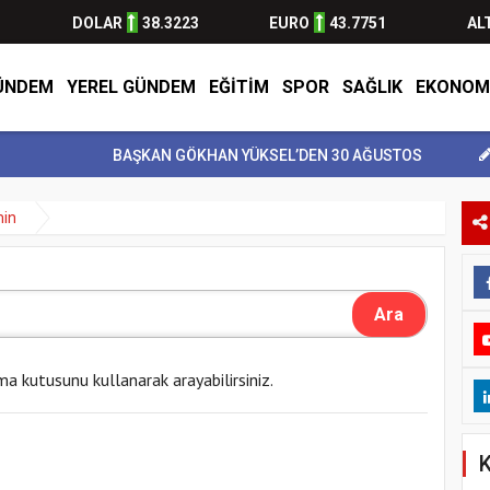
DOLAR
38.3223
EURO
43.7751
AL
ÜNDEM
YEREL GÜNDEM
EĞİTİM
SPOR
SAĞLIK
EKONOM
BAŞKAN GÖKHAN YÜKSEL’DEN 30 AĞUSTOS ZAFER BAY..
min
ma kutusunu kullanarak arayabilirsiniz.
K