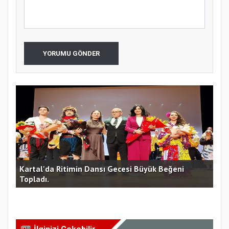
YORUMU GÖNDER
Kartal'da Ritimin Dansı Gecesi Büyük Beğeni
“G
Topladı.
Bİ