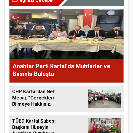
İlginizi Çekebilir
Anahtar Parti Kartal’da Muhtarlar ve
Basınla Buluştu
CHP Kartal’dan Net
Mesaj: “Gerçekleri
Bilmeye Hakkınız
Var”
TÜED Kartal Şubesi
Başkanı Hüseyin