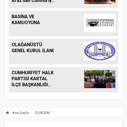
Araz’dan Cumhuriyet
Bayramı ile ilgili
açıklama
BASINA VE
KAMUOYUNA
OLAĞANÜSTÜ
GENEL KURUL İLANI
CUMHURİYET HALK
PARTİSİ KARTAL
İLÇE BAŞKANLIĞI
TERÖRÜ LANETLEDİ
Ana Sayfa
GÜNDEM