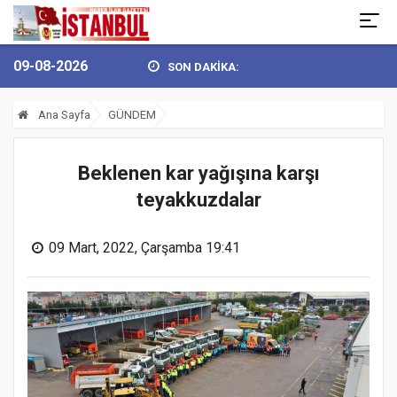
09-08-2026
SON DAKİKA:
’DEN 30 AĞUSTOS ZAFER BAY...
BULVARSPOR KALESİ EMİN ELLERD
Ana Sayfa
GÜNDEM
Beklenen kar yağışına karşı
teyakkuzdalar
09 Mart, 2022, Çarşamba 19:41