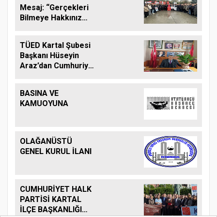
Mesaj: “Gerçekleri
Bilmeye Hakkınız
Var”
TÜED Kartal Şubesi
Başkanı Hüseyin
Araz’dan Cumhuriyet
Bayramı ile ilgili
açıklama
BASINA VE
KAMUOYUNA
OLAĞANÜSTÜ
GENEL KURUL İLANI
CUMHURİYET HALK
PARTİSİ KARTAL
İLÇE BAŞKANLIĞI