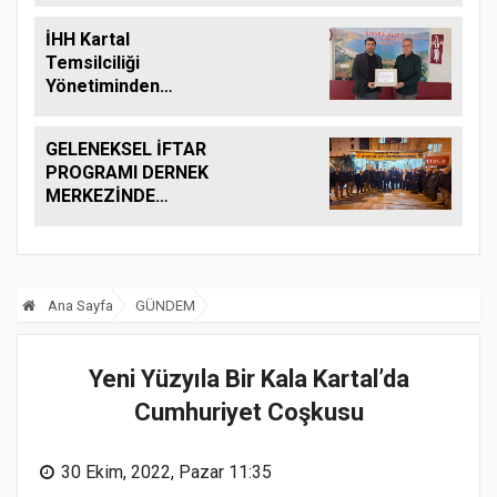
İHH Kartal
Temsilciliği
Yönetiminden
Anlamlı Ziyaret .
GELENEKSEL İFTAR
PROGRAMI DERNEK
MERKEZİNDE
YAPILDI.
Ana Sayfa
GÜNDEM
Yeni Yüzyıla Bir Kala Kartal’da
Cumhuriyet Coşkusu
30 Ekim, 2022, Pazar 11:35