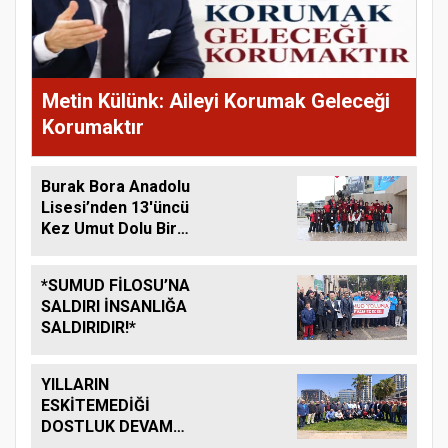
Metin Külünk: Aileyi Korumak Geleceği
Korumaktır
Burak Bora Anadolu
Lisesi’nden 13'üncü
Kez Umut Dolu Bir
Kampanya
*SUMUD FİLOSU’NA
SALDIRI İNSANLIĞA
SALDIRIDIR!*
YILLARIN
ESKİTEMEDİĞİ
DOSTLUK DEVAM
EDİYOR....