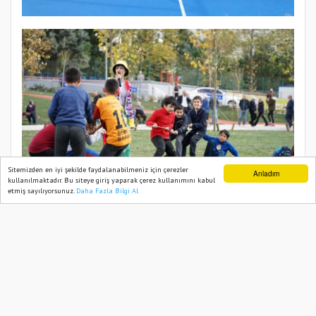
Sitemizden en iyi şekilde faydalanabilmeniz için çerezler
Anladım
kullanılmaktadır. Bu siteye giriş yaparak çerez kullanımını kabul
etmiş sayılıyorsunuz.
Daha Fazla Bilgi Al
Ana Sayfa
Web TV
Foto Galeri
Yazarlar
ADMIN