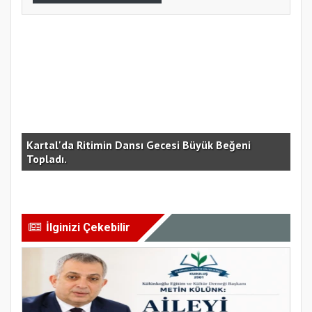
Kartal'da Ritimin Dansı Gecesi Büyük Beğeni
“G
Topladı.
Bİ
İlginizi Çekebilir