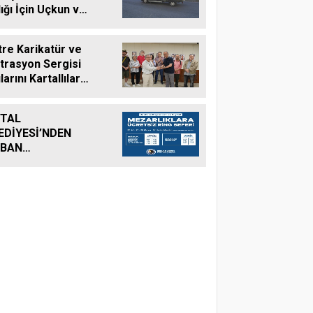
ığı İçin Uçkun ve
aya Karşı Etkin
adele
tre Karikatür ve
strasyon Sergisi
larını Kartallılar
 Açtı
TAL
EDİYESİ’NDEN
RBAN
RAMI’NDA
ARLIKLARA
ETSİZ ULAŞIM
METİ