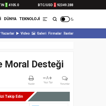
TIN
4105.0
BTC/USD
92349.288
İ
DÜNYA
TEKNOLOJİ
Yazarlar
Video
Galeri
Firmalar
İlanlar
POR KALESİ EMİN ELLERDE...
BULVARSPOR GÜÇLÜ RAKİBİNE KARŞI İ
e Moral Desteği
A
Yazı Tipi
Yazdır
Yorumlar
izi Takip Edin