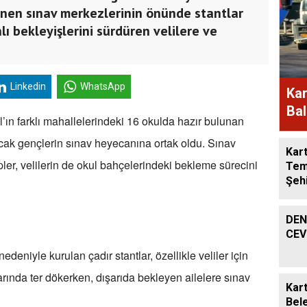
lenen sınav merkezlerinin önünde stantlar
lı bekleyişlerini sürdüren velilere ve
Linkedin
WhatsApp
Kar
Bal
’ın farklı mahallelerindeki 16 okulda hazır bulunan
Müd
acak gençlerin sınav heyecanına ortak oldu. Sınav
Kart
ler, velilerin de okul bahçelerindeki bekleme sürecini
Tem
Şeh
DEN
CEV
eniyle kurulan çadır stantlar, özellikle veliler için
rında ter dökerken, dışarıda bekleyen ailelere sınav
Kart
Bel