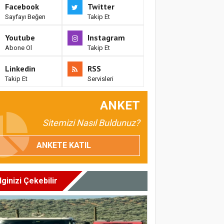
Facebook
Twitter
Sayfayı Beğen
Takip Et
Youtube
Instagram
Abone Ol
Takip Et
Linkedin
RSS
Takip Et
Servisleri
ANKET
Sitemizi Nasıl Buldunuz?
ANKETE KATIL
İlginizi Çekebilir