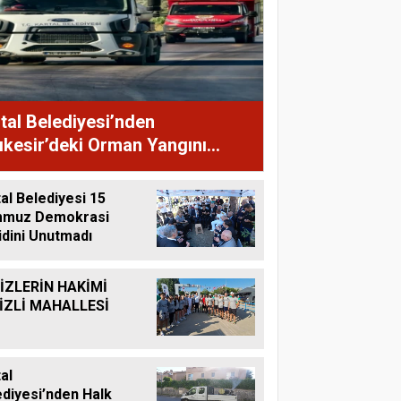
tal Belediyesi’nden
ıkesir’deki Orman Yangını
ahalelerine Destek
al Belediyesi 15
muz Demokrasi
idini Unutmadı
İZLERİN HAKİMİ
İZLİ MAHALLESİ
al
ediyesi’nden Halk