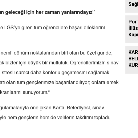
Sağl
Larv
 geleceği için her zaman yanlarındayız"
Müc
Por
 LGS’ye giren tüm öğrencilere başarı dileklerini
İllü
Kapı
İçin
önemli dönüm noktalarından biri olan bu özel günde,
KAR
BEL
ak bizler için büyük bir mutluluk. Öğrencilerimizin sınav
KU
u stresli süreci daha konforlu geçirmesini sağlamak
BAY
MEZ
ı olan tüm gençlerimize başarılar diliyor; onlara emek
ÜCR
HİZ
ükranlarımı sunuyorum.”
uygulamalarıyla öne çıkan Kartal Belediyesi, sınav
e hem gençlerin hem de velilerin takdirini topladı.