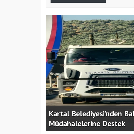
gını
Kartal'da Ritimin Dansı G