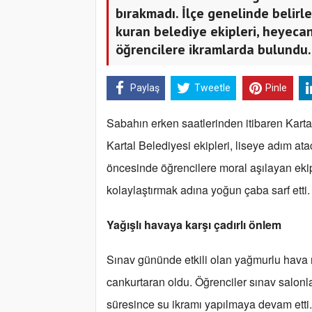
bırakmadı. İlçe genelinde belir
kuran belediye ekipleri, heyecan
öğrencilere ikramlarda bulundu.
Paylaş
Tweetle
Pinle
Sabahın erken saatlerinden itibaren Kartal
Kartal Belediyesi ekipleri, liseye adım at
öncesinde öğrencilere moral aşılayan ekip
kolaylaştırmak adına yoğun çaba sarf etti.
Yağışlı havaya karşı çadırlı önlem
Sınav gününde etkili olan yağmurlu hava ned
cankurtaran oldu. Öğrenciler sınav salonla
süresince su ikramı yapılmaya devam etti.