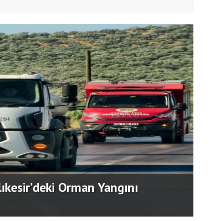
“GÜ
ecesi Büyük Beğeni Topladı.
BİR