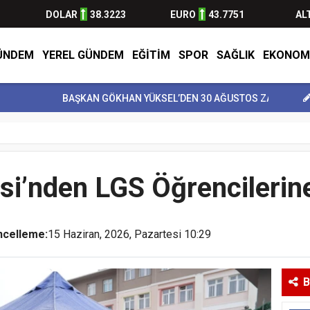
DOLAR
38.3223
EURO
43.7751
AL
ÜNDEM
YEREL GÜNDEM
EĞİTİM
SPOR
SAĞLIK
EKONOM
BAŞKAN GÖKHAN YÜKSEL’DEN 30 AĞUSTOS ZAFER BAY...
BULVARS
esi’nden LGS Öğrencilerin
ncelleme:
15 Haziran, 2026, Pazartesi 10:29
B