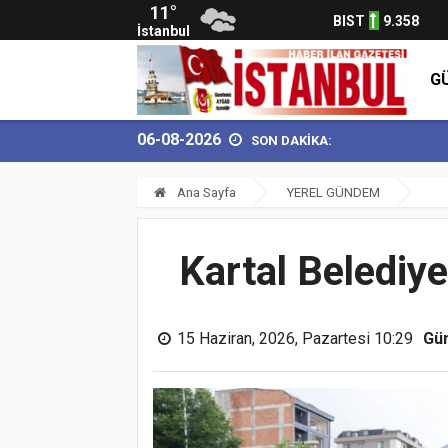
11°
BIST
9.358
İstanbul
G
06-08-2026
SON DAKİKA:
Ana Sayfa
YEREL GÜNDEM
Kartal Belediy
15 Haziran, 2026, Pazartesi 10:29
Gü