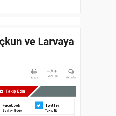
Uçkun ve Larvaya
A
Yazı Tipi
Yazdır
Yorumlar
izi Takip Edin
Facebook
Twitter
Sayfayı Beğen
Takip Et