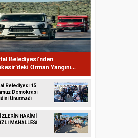
tal Belediyesi’nden
ıkesir’deki Orman Yangını
ahalelerine Destek
al Belediyesi 15
muz Demokrasi
idini Unutmadı
İZLERİN HAKİMİ
İZLİ MAHALLESİ