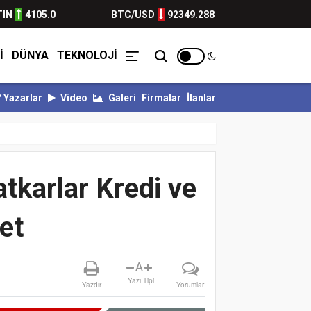
TIN
4105.0
BTC/USD
92349.288
İ
DÜNYA
TEKNOLOJİ
Yazarlar
Video
Galeri
Firmalar
İlanlar
ARSPOR KALESİ EMİN ELLERDE...
BULVARSPOR GÜÇLÜ RAKİBİNE KAR
tkarlar Kredi ve
et
A
Yazı Tipi
Yazdır
Yorumlar