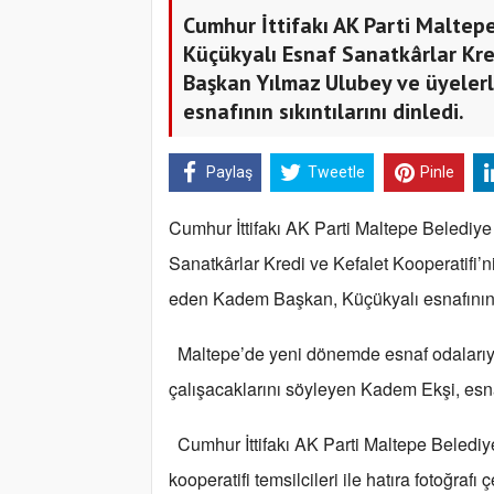
Cumhur İttifakı AK Parti Maltep
Küçükyalı Esnaf Sanatkârlar Kred
Başkan Yılmaz Ulubey ve üyeler
esnafının sıkıntılarını dinledi.
Paylaş
Tweetle
Pinle
Cumhur İttifakı AK Parti Maltepe Beledi
Sanatkârlar Kredi ve Kefalet Kooperatifi’n
eden Kadem Başkan, Küçükyalı esnafının sı
Maltepe’de yeni dönemde esnaf odalarıyla
çalışacaklarını söyleyen Kadem Ekşi, esnaf
Cumhur İttifakı AK Parti Maltepe Beledi
kooperatifi temsilcileri ile hatıra fotoğrafı ç