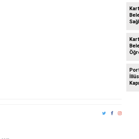
Kart
Bel
Sağl
Larv
Müc
Kart
Bel
Öğr
Des
Por
İllü
Kapı
İçin