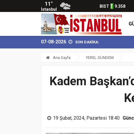
11°
BIST
9.358
İstanbul
G
07-08-2026
SON DAKİKA:
Ana Sayfa
YEREL GÜNDEM
Kadem Başkan’da
K
19 Şubat, 2024, Pazartesi 18:40
Günc