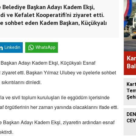
e Belediye Başkan Adayı Kadem Ekşi,
i ve Kefalet Kooperatifi’ni ziyaret etti.
le sohbet eden Kadem Başkan, Küçükyalı
Linkedin
WhatsApp
Kar
ye Başkan Adayı Kadem Ekşi, Küçükyalı Esnaf
Bal
i ziyaret etti. Başkan Yılmaz Ulubey ve üyelerle sohbet
Müd
kıntılarını dinledi.
Kart
Tem
 ve sivil toplum kuruluşları ile eşgüdüm içerisinde
Şeh
 örgütlerinin her zaman yanında olacaklarını ifade etti.
DEN
CEV
ye Başkan Adayı Kadem Ekşi, ziyaretin ardından esnaf
ektirdi.