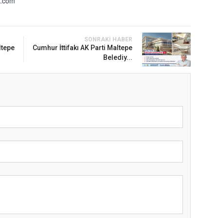
n.com
SONRAKI HABER
ltepe
Cumhur İttifakı AK Parti Maltepe
Belediy...