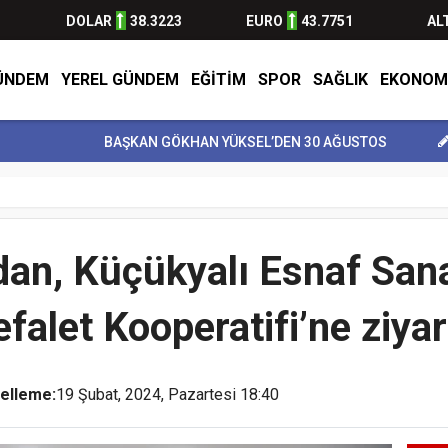
DOLAR
38.3223
EURO
43.7751
AL
ÜNDEM
YEREL GÜNDEM
EĞİTİM
SPOR
SAĞLIK
EKONOM
BAŞKAN GÖKHAN YÜKSEL’DEN 30 AĞUSTOS ZAFER BAY...
BULV
n, Küçükyalı Esnaf Sana
efalet Kooperatifi’ne ziyar
elleme:
19 Şubat, 2024, Pazartesi 18:40