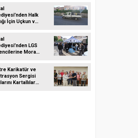
al
ediyesi’nden Halk
ığı İçin Uçkun ve
aya Karşı Etkin
adele
al
ediyesi’nden LGS
encilerine Moral
teği
tre Karikatür ve
strasyon Sergisi
larını Kartallılar
 Açtı