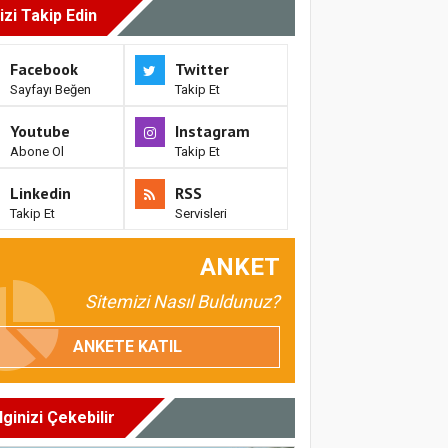
izi Takip Edin
Facebook
Twitter
Sayfayı Beğen
Takip Et
Youtube
Instagram
Abone Ol
Takip Et
Linkedin
RSS
Takip Et
Servisleri
ANKET
Sitemizi Nasıl Buldunuz?
ANKETE KATIL
İlginizi Çekebilir