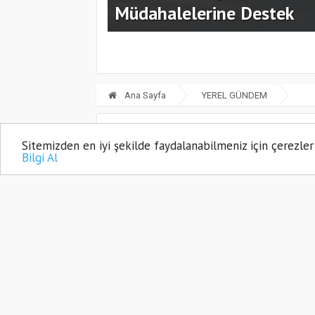
Kartal'da Ritimin Dansı G
Ana Sayfa
YEREL GÜNDEM
Cumhur İttifak
Sitemizden en iyi şekilde faydalanabilmeniz için çerezler
Bilgi Al
Kadem Ekşi
19 Şubat, 2024, Pazartesi 19:33
Günc