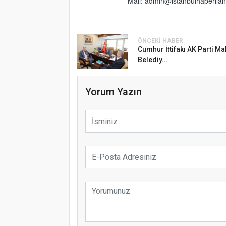
Mail: admin@istanbulhaberila
ÖNCEKI HABER
Cumhur İttifakı AK Parti Ma
Belediy...
Yorum Yazın