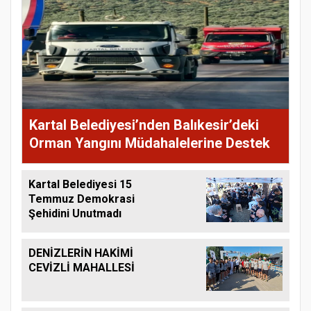
Kartal Belediyesi’nden Balıkesir’deki
Orman Yangını Müdahalelerine Destek
Kartal Belediyesi 15
Temmuz Demokrasi
Şehidini Unutmadı
DENİZLERİN HAKİMİ
CEVİZLİ MAHALLESİ