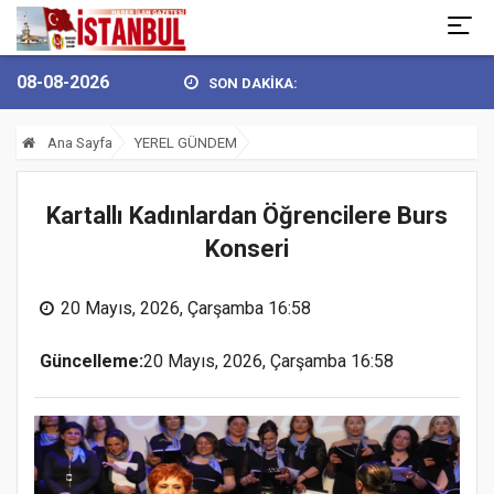
08-08-2026
SON DAKİKA:
EL’DEN 30 AĞUSTOS ZAFER BAY...
BULVARSPOR KALESİ EMİN ELLE
Ana Sayfa
YEREL GÜNDEM
Kartallı Kadınlardan Öğrencilere Burs
Konseri
20 Mayıs, 2026, Çarşamba 16:58
Güncelleme:
20 Mayıs, 2026, Çarşamba 16:58