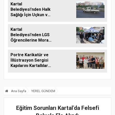
Kartal
Belediyesi’nden Halk
Sağlığı İçin Uçkun ve
Larvaya Karşı Etkin
Mücadele
Kartal
Belediyesi’nden LGS
Öğrencilerine Moral
Desteği
Portre Karikatür ve
İllüstrasyon Sergisi
Kapılarını Kartallılar
İçin Açtı
Ana Sayfa
YEREL GÜNDEM
Eğitim Sorunları Kartal’da Felsefi