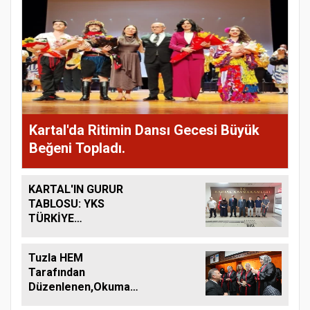
Kartal'da Ritimin Dansı Gecesi Büyük
Beğeni Topladı.
KARTAL'IN GURUR
TABLOSU: YKS
TÜRKİYE
DERECELERİ
KARTAL'DA
Tuzla HEM
TAÇLANDI
Tarafından
Düzenlenen,Okuma-
Yazma Kursu