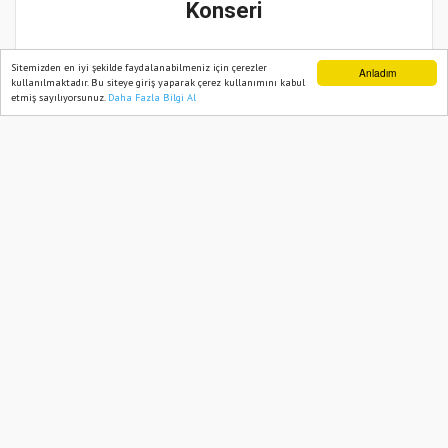
Konseri
20 Mayıs, 2026, Çarşamba 16:58
Sitemizden en iyi şekilde faydalanabilmeniz için çerezler
Anladım
kullanılmaktadır. Bu siteye giriş yaparak çerez kullanımını kabul
etmiş sayılıyorsunuz.
Daha Fazla Bilgi Al
Ana Sayfa
Web TV
Foto Galeri
Yazarlar
Güncelleme:
20 Mayıs, 2026, Çarşamba 16:58
Abone ol