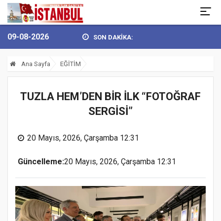
09-08-2026
SON DAKİKA:
YÜKSEL’DEN 30 AĞUSTOS ZAFER BAY...
BULVARSPOR KALESİ EMİN 
Ana Sayfa
EĞİTİM
TUZLA HEM’DEN BİR İLK “FOTOĞRAF
SERGİSİ”
20 Mayıs, 2026, Çarşamba 12:31
Güncelleme:
20 Mayıs, 2026, Çarşamba 12:31