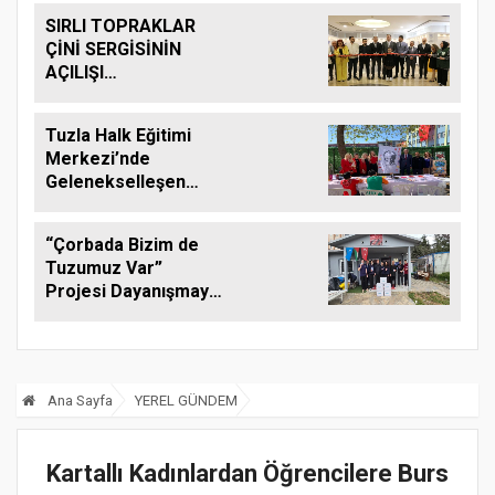
Sertifika Töreni
SIRLI TOPRAKLAR
Gerçekleştirildi.
ÇİNİ SERGİSİNİN
AÇILIŞI
GERÇEKLEŞTİRİLDİ
Tuzla Halk Eğitimi
Merkezi’nde
Gelenekselleşen
''Minik Eller Büyük
Hayaller'' Atölye
“Çorbada Bizim de
Çalışması
Tuzumuz Var”
Gerçekleştirildi.
Projesi Dayanışmayı
Büyütüyor
Ana Sayfa
YEREL GÜNDEM
Kartallı Kadınlardan Öğrencilere Burs